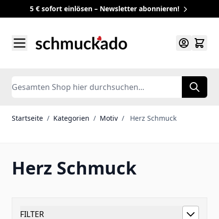
5 € sofort einlösen – Newsletter abonnieren!
Zum Inhalt springen
Search
Startseite
/
Kategorien
/
Motiv
/
Herz Schmuck
Herz Schmuck
FILTER