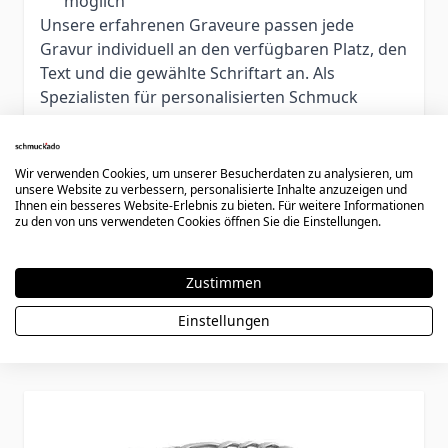
möglich
Unsere erfahrenen Graveure passen jede
Gravur individuell an den verfügbaren Platz, den
Text und die gewählte Schriftart an. Als
Spezialisten für personalisierten Schmuck
setzen wir auch besondere Wünsche gerne um.
Hinweis:
Personalisierte Artikel sind vom
Umtausch, einer Retoure oder Rückerstattung
Wir verwenden Cookies, um unserer Besucherdaten zu analysieren, um
unsere Website zu verbessern, personalisierte Inhalte anzuzeigen und
ausgeschlossen. Bitte prüfen Sie die
Ihnen ein besseres Website-Erlebnis zu bieten. Für weitere Informationen
Armbandlänge vor der Bestellung sorgfältig.
zu den von uns verwendeten Cookies öffnen Sie die Einstellungen.
Zustimmen
Einstellungen
Weitere Varianten
Press to skip carousel