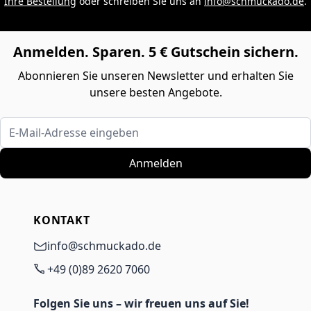
Ihre Bestellung
oder schreiben Sie uns an
info@schmuckado.de
.
Anmelden. Sparen. 5 € Gutschein sichern.
Abonnieren Sie unseren Newsletter und erhalten Sie
unsere besten Angebote.
E-Mail-Adresse eingeben
Anmelden
KONTAKT
info@schmuckado.de
+49 (0)89 2620 7060
Folgen Sie uns – wir freuen uns auf Sie!