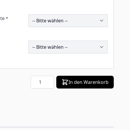
260100
te
*
208127
Menge
In den Warenkorb