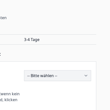
sten
3-4 Tage
:
254179
(wenn kein
, klicken