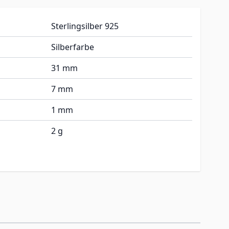
Sterlingsilber 925
Silberfarbe
31 mm
7 mm
1 mm
2 g