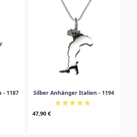
 - 1187
Silber Anhänger Italien - 1194
Sil
47,90 €
47,