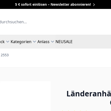
5 € sofort einlösen – Newsletter abonnieren!
uck
Kategorien
Anlass
NEU
SALE
 2553
Länderanhä