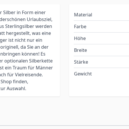
Silber in Form einer
Material
derschönen Urlaubsziel,
us Sterlingsilber werden
Farbe
tt hergestellt, was eine
Höhe
er ist nicht nur ein
iginell, da Sie an der
Breite
 anbringen können! Es
r optionalen Silberkette
Stärke
ist ein Traum für Männer
Gewicht
ch für Vielreisende.
 Shop finden,
 zur Auswahl.