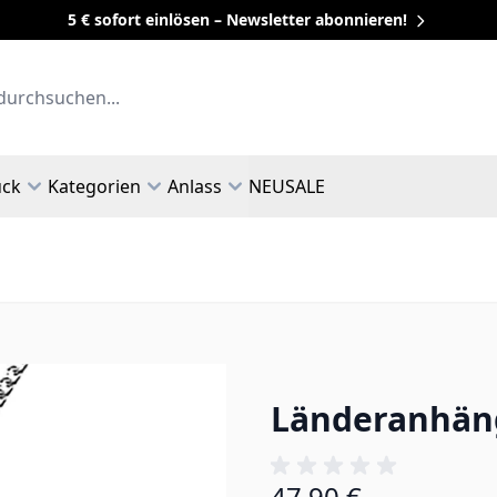
5 € sofort einlösen – Newsletter abonnieren!
uck
Kategorien
Anlass
NEU
SALE
Länderanhäng
47,90 €