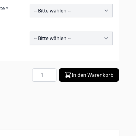
259544
te
*
260974
Menge
In den Warenkorb