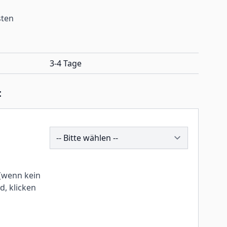
sten
3-4 Tage
:
249731
(wenn kein
, klicken