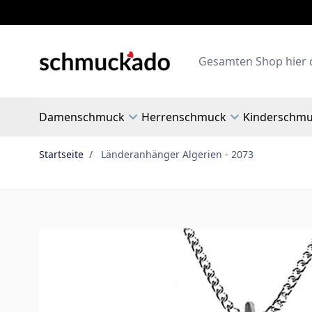
Zum Inhalt springen
Search
Damenschmuck
Herrenschmuck
Kinderschm
Startseite
/
Länderanhänger Algerien - 2073