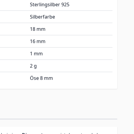
Sterlingsilber 925
Silberfarbe
18 mm
16 mm
1 mm
2 g
Öse 8 mm