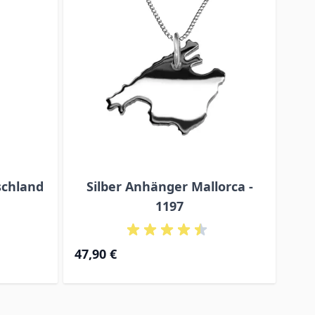
schland
Silber Anhänger Mallorca -
Si
1197
47,
47,90 €