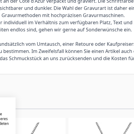
an der Côte d'Azur verpackt und graviert. Die Schriftfarbe
 sichtbarer und dunkler. Die Wahl der Gravurart ist daher 
elle Gravurmethoden mit hochpräzisen Gravurmaschinen.
individuell im Verhältnis zum verfügbaren Platz, Text und Sc
iten endlos sind, gehen wir gerne auf Sonderwünsche ein.
 grundsätzlich vom Umtausch, einer Retoure oder Kaufpreis
bestimmen. Im Zweifelsfall können Sie einen Artikel auch 
ie das Schmuckstück an uns zurücksenden und die Kosten f
re
seres
ndeten