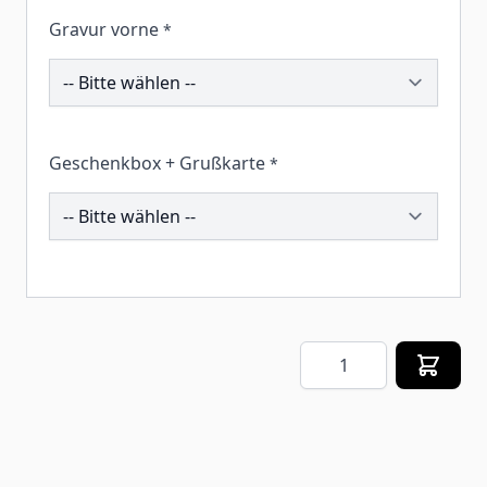
Gravur vorne
*
190355
Geschenkbox + Grußkarte
*
259441
Menge