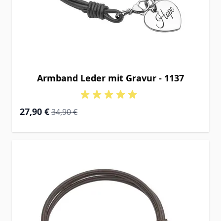
Armband Leder mit Gravur - 1137
Special Price
Regular Price
27,90 €
34,90 €