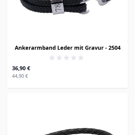
Ankerarmband Leder mit Gravur - 2504
Ab
36,90 €
Regular Price
44,90 €