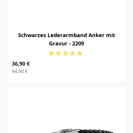
Schwarzes Lederarmband Anker mit
Gravur - 2209
Ab
36,90 €
Regular Price
44,90 €