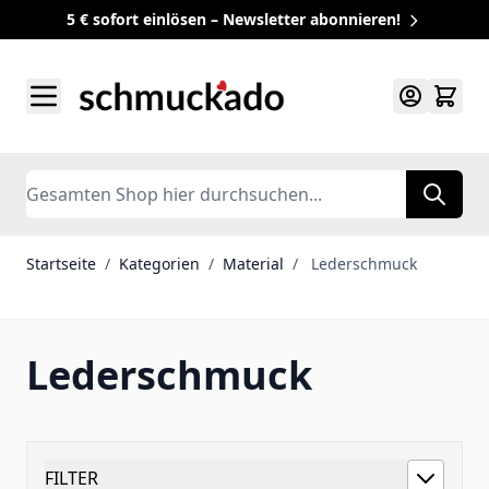
5 € sofort einlösen – Newsletter abonnieren!
Zum Inhalt springen
Search
Startseite
/
Kategorien
/
Material
/
Lederschmuck
Lederschmuck
FILTER