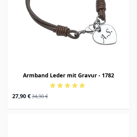
Armband Leder mit Gravur - 1782
Special Price
Regular Price
27,90 €
34,90 €