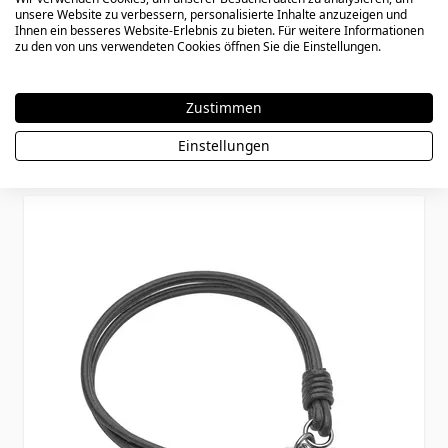
unsere Website zu verbessern, personalisierte Inhalte anzuzeigen und
Ihnen ein besseres Website-Erlebnis zu bieten. Für weitere Informationen
Lederarmband braun geflochten mit
zu den von uns verwendeten Cookies öffnen Sie die Einstellungen.
Gravur - 2666
Zustimmen
Special Price
Regular Price
27,90 €
32,90 €
Einstellungen