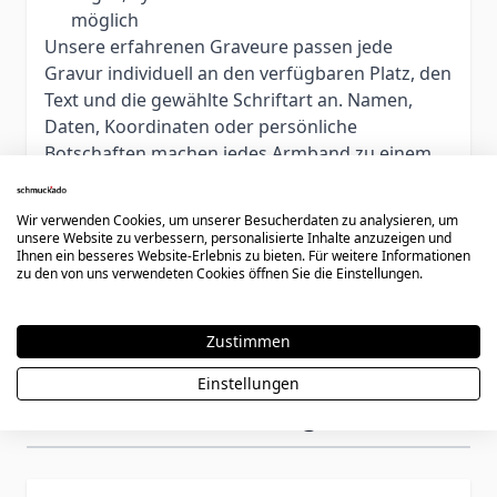
möglich
Unsere erfahrenen Graveure passen jede
Gravur individuell an den verfügbaren Platz, den
Text und die gewählte Schriftart an. Namen,
Daten, Koordinaten oder persönliche
Botschaften machen jedes Armband zu einem
einzigartigen Erinnerungsstück.
Hinweis:
Personalisierte Artikel sind vom
Wir verwenden Cookies, um unserer Besucherdaten zu analysieren, um
Umtausch, einer Retoure oder Rückerstattung
unsere Website zu verbessern, personalisierte Inhalte anzuzeigen und
Ihnen ein besseres Website-Erlebnis zu bieten. Für weitere Informationen
ausgeschlossen. Bitte prüfen Sie die
zu den von uns verwendeten Cookies öffnen Sie die Einstellungen.
Armbandlänge vor der Bestellung sorgfältig.
Zustimmen
Einstellungen
Könnte dir auch gefallen
Press to skip carousel