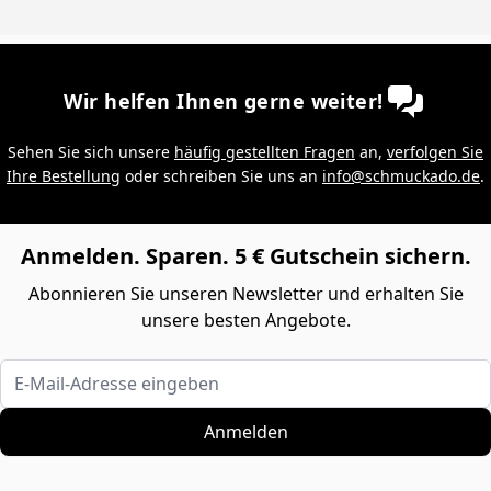
Wir helfen Ihnen gerne weiter!
Sehen Sie sich unsere
häufig gestellten Fragen
an,
verfolgen Sie
Ihre Bestellung
oder schreiben Sie uns an
info@schmuckado.de
.
Anmelden. Sparen. 5 € Gutschein sichern.
Abonnieren Sie unseren Newsletter und erhalten Sie
unsere besten Angebote.
E-Mail-Adresse eingeben
Anmelden