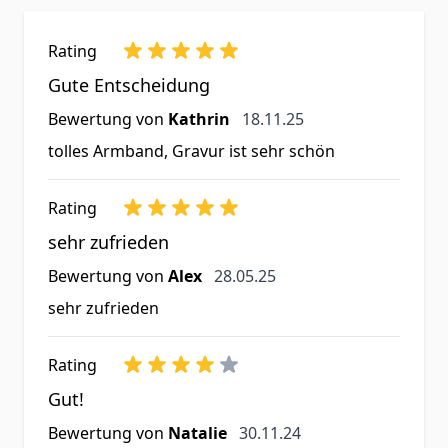
Rating
Gute Entscheidung
18. November 2025
Bewertung von
Kathrin
18.11.25
tolles Armband, Gravur ist sehr schön
Rating
sehr zufrieden
28. Mai 2025
Bewertung von
Alex
28.05.25
sehr zufrieden
Rating
Gut!
30. November 2024
Bewertung von
Natalie
30.11.24