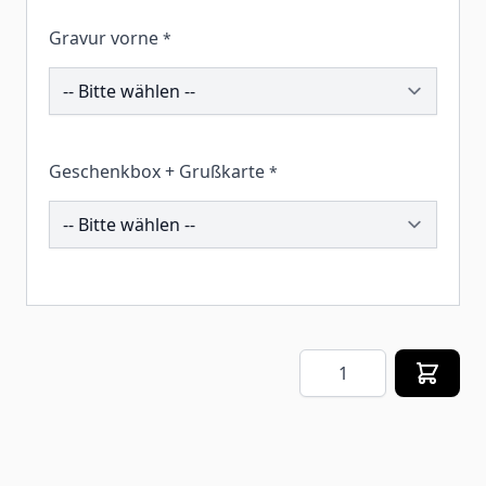
Gravur vorne
*
192087
Geschenkbox + Grußkarte
*
259798
Menge