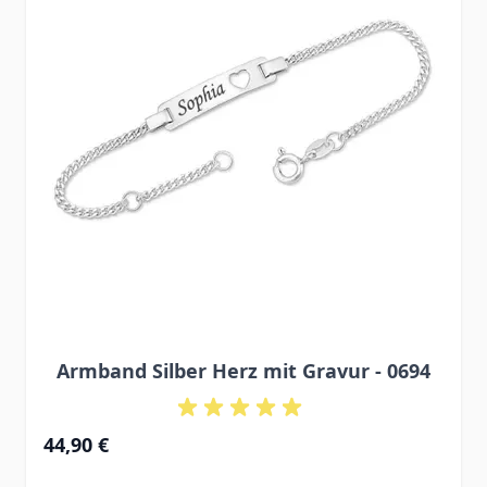
Armband Silber Herz mit Gravur - 0694
Ab
44,90 €