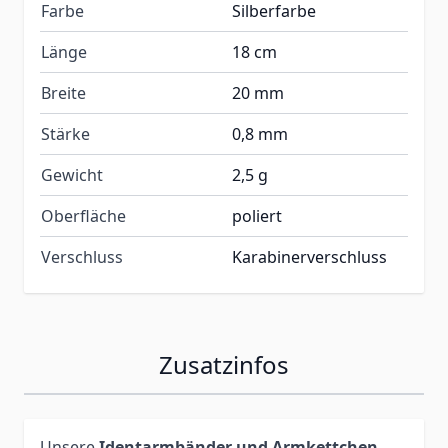
Farbe
Silberfarbe
Länge
18 cm
Breite
20 mm
Stärke
0,8 mm
Gewicht
2,5 g
Oberfläche
poliert
Verschluss
Karabinerverschluss
Zusatzinfos
Unsere
Identarmbänder und Armkettchen