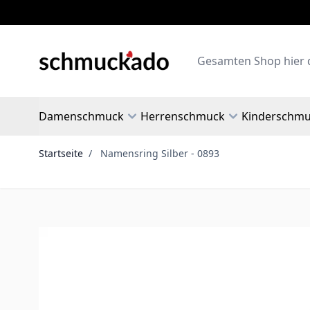
Zum Inhalt springen
Search
Damenschmuck
Herrenschmuck
Kinderschm
Startseite
/
Namensring Silber - 0893