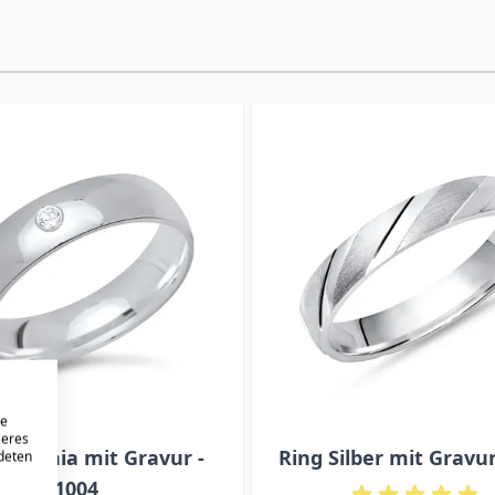
re
seres
Zirkonia mit Gravur -
Ring Silber mit Gravur
ndeten
1004