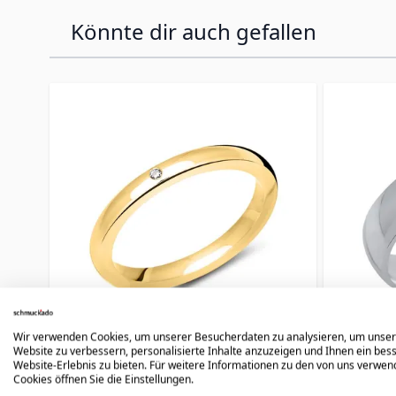
Könnte dir auch gefallen
Press to skip carousel
Wir verwenden Cookies, um unserer Besucherdaten zu analysieren, um unse
Website zu verbessern, personalisierte Inhalte anzuzeigen und Ihnen ein bes
Ring Silber mit Gravur - 1163
Ring 
Website-Erlebnis zu bieten. Für weitere Informationen zu den von uns verwe
Cookies öffnen Sie die Einstellungen.