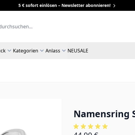
5 € sofort einlösen – Newsletter abonnieren!
uck
Kategorien
Anlass
NEU
SALE
Namensring Si
44,90 €