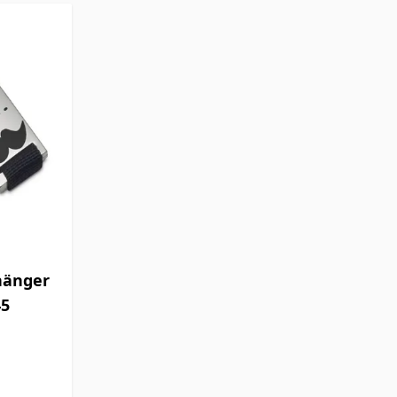
hänger
45