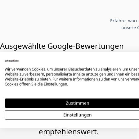
Erfahre, war
unsere 
Ausgewählte Google-Bewertungen
Wir verwenden Cookies, um unserer Besucherdaten zu analysieren, um unse
Hervorragende Qualität der
Website zu verbessern, personalisierte Inhalte anzuzeigen und Ihnen ein bes
Website-Erlebnis zu bieten. Für weitere Informationen zu den von uns verwe
Gravur. Leider hat mir mein
Cookies öffnen Sie die Einstellungen.
Ring nicht gepasst, aber mir
wurde ein 25 % Rabatt für
Zustimmen
eine Neubestellung
Einstellungen
angeboten. 100 %
empfehlenswert.