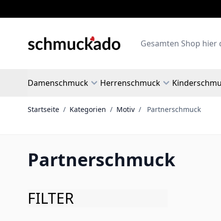
Zum Inhalt springen
Search
Damenschmuck
Herrenschmuck
Kinderschm
Startseite
/
Kategorien
/
Motiv
/
Partnerschmuck
Partnerschmuck
FILTER