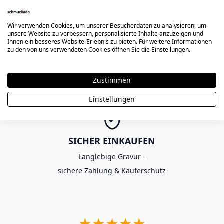
Wir verwenden Cookies, um unserer Besucherdaten zu analysieren, um
unsere Website zu verbessern, personalisierte Inhalte anzuzeigen und
Ihnen ein besseres Website-Erlebnis zu bieten. Für weitere Informationen
KOSTENLOSER VERSAND AB 80€
zu den von uns verwendeten Cookies öffnen Sie die Einstellungen.
Ab einem Bestellwert von 80€ -
ohne Gutscheincode
Zustimmen
Einstellungen
SICHER EINKAUFEN
Langlebige Gravur -
sichere Zahlung & Käuferschutz
★★★★★