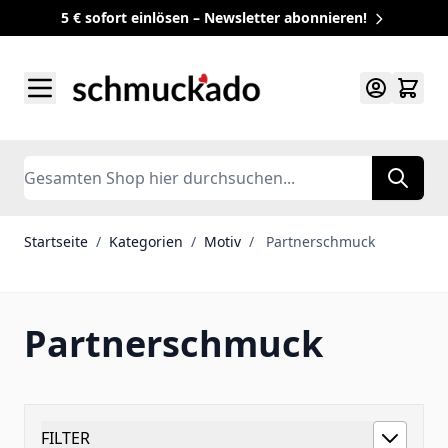
5 € sofort einlösen – Newsletter abonnieren!
Zum Inhalt springen
Search
Startseite
/
Kategorien
/
Motiv
/
Partnerschmuck
Partnerschmuck
FILTER