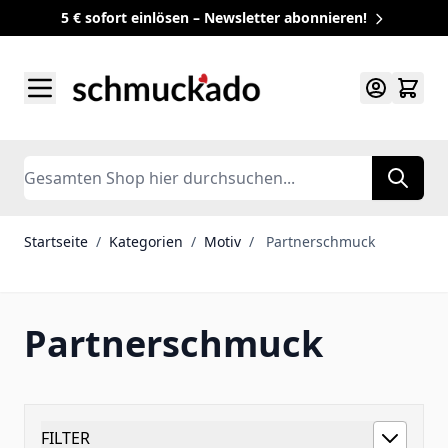
5 € sofort einlösen – Newsletter abonnieren!
Zum Inhalt springen
Search
Startseite
/
Kategorien
/
Motiv
/
Partnerschmuck
Partnerschmuck
FILTER