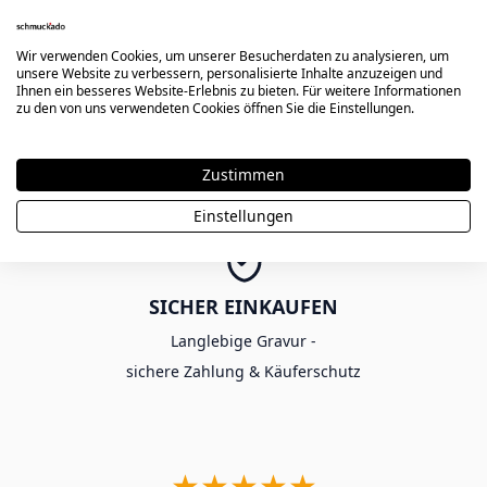
Wir verwenden Cookies, um unserer Besucherdaten zu analysieren, um
unsere Website zu verbessern, personalisierte Inhalte anzuzeigen und
Ihnen ein besseres Website-Erlebnis zu bieten. Für weitere Informationen
KOSTENLOSER VERSAND AB 80€
zu den von uns verwendeten Cookies öffnen Sie die Einstellungen.
Ab einem Bestellwert von 80€ -
ohne Gutscheincode
Zustimmen
Einstellungen
SICHER EINKAUFEN
Langlebige Gravur -
sichere Zahlung & Käuferschutz
★★★★★