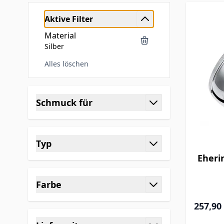
Aktive Filter
Material
Silber
Alles löschen
Skip to product list
Schmuck für
filter
Typ
filter
Eheri
Farbe
filter
257,90