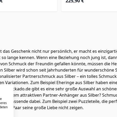
 €
225,90 €
 das Geschenk nicht nur persönlich, er macht es einzigarti
icht so lange kennen. Wenn eine Beziehung noch jung ist, da
von Schmuck der Freundin gefallen könnte, müssen die He
nn Silber wird schon seit Jahrhunderten für wunderschöne
nalisierter Partnerschmuck aus Silber – ein tolles Schmuc
elen Variationen. Zum Beispiel Eheringe aus Silber haben ei
i Schmuckado.de gibt es eine sehr große Auswahl an schön
nd einem attraktiven Partner-Anhänger aus Silber? Schmuck
re
 das Passende dabei. Zum Beispiel zwei Puzzleteile, die p
seres
nn ein Paar seine große Liebe nicht zeigen.
ndeten