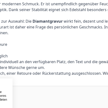
für modernen Schmuck. Er ist unempfindlich gegenüber Feucht
k. Dank seiner Stabilität eignet sich Edelstahl besonders
n zur Auswahl: Die
Diamantgravur
wirkt fein, dezent und l
urart ist daher eine Frage des persönlichen Geschmacks. In 
inen.
eure
lich
ividuell an den verfügbaren Platz, den Text und die gewählt
ndere Wünsche gerne um.
sch, einer Retoure oder Rückerstattung ausgeschlossen. Wi
re
seres
ndeten