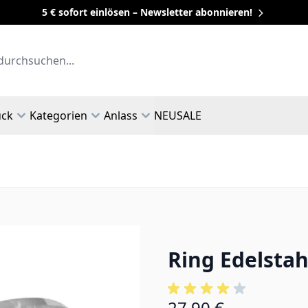
5 € sofort einlösen – Newsletter abonnieren!
uck
Kategorien
Anlass
NEU
SALE
Ring Edelstah
27,90 €