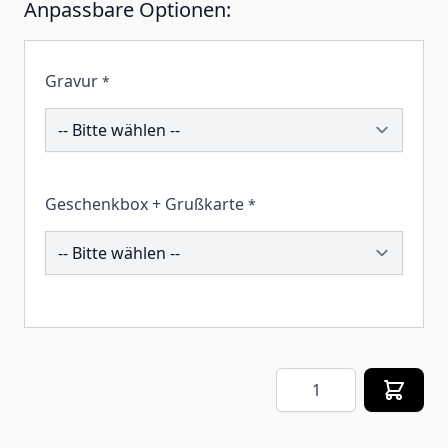
Anpassbare Optionen:
Gravur
*
194331
Geschenkbox + Grußkarte
*
257652
Menge