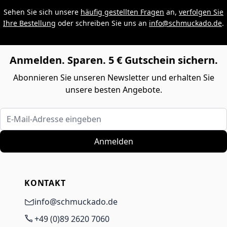
Sehen Sie sich unsere
häufig gestellten Fragen
an,
verfolgen Sie
Ihre Bestellung
oder schreiben Sie uns an
info@schmuckado.de
.
Anmelden. Sparen. 5 € Gutschein sichern.
Abonnieren Sie unseren Newsletter und erhalten Sie
unsere besten Angebote.
E-Mail-Adresse eingeben
Anmelden
KONTAKT
info@schmuckado.de
+49 (0)89 2620 7060