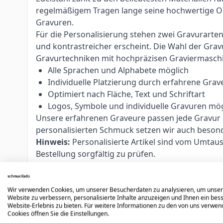
regelmäßigem Tragen lange seine hochwertige Opti
Gravuren.
Für die Personalisierung stehen zwei Gravurarte
und kontrastreicher erscheint. Die Wahl der Grav
Gravurtechniken mit hochpräzisen Graviermasch
Alle Sprachen und Alphabete möglich
Individuelle Platzierung durch erfahrene Grav
Optimiert nach Fläche, Text und Schriftart
Logos, Symbole und individuelle Gravuren mög
Unsere erfahrenen Graveure passen jede Gravur ind
personalisierten Schmuck setzen wir auch beso
Hinweis:
Personalisierte Artikel sind vom Umtau
Bestellung sorgfältig zu prüfen.
Wir verwenden Cookies, um unserer Besucherdaten zu analysieren, um unse
Website zu verbessern, personalisierte Inhalte anzuzeigen und Ihnen ein bes
Website-Erlebnis zu bieten. Für weitere Informationen zu den von uns verwe
Weitere Varianten
Cookies öffnen Sie die Einstellungen.