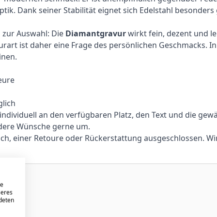
k. Dank seiner Stabilität eignet sich Edelstahl besonders
n zur Auswahl: Die
Diamantgravur
wirkt fein, dezent und l
urart ist daher eine Frage des persönlichen Geschmacks. In 
inen.
eure
lich
ividuell an den verfügbaren Platz, den Text und die gewählt
ndere Wünsche gerne um.
sch, einer Retoure oder Rückerstattung ausgeschlossen. Wi
re
seres
ndeten