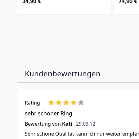
34,90 €
74,90 €
Kundenbewertungen
Rating
sehr schöner Ring
29. März 2012
Bewertung von
Kati
29.03.12
Sehr schöne Qualität kann ich nur weiter empfä