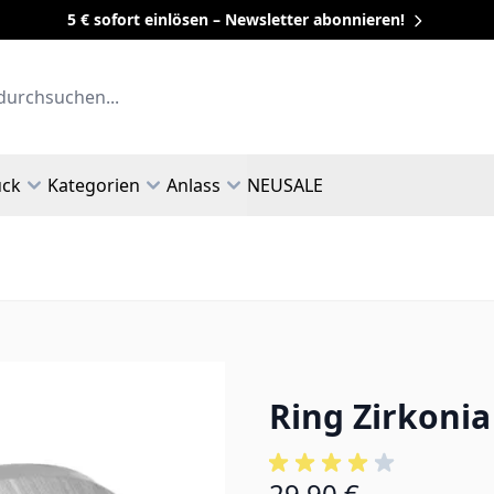
5 € sofort einlösen – Newsletter abonnieren!
uck
Kategorien
Anlass
NEU
SALE
Ring Zirkonia
29,90 €