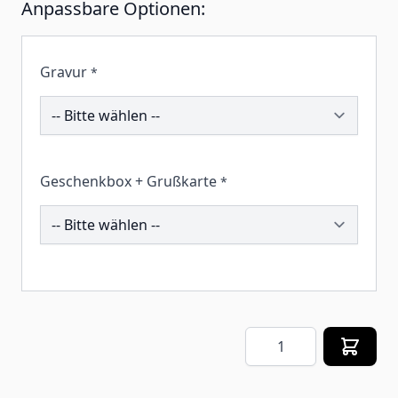
Anpassbare Optionen:
Gravur
*
193892
Geschenkbox + Grußkarte
*
257695
Menge