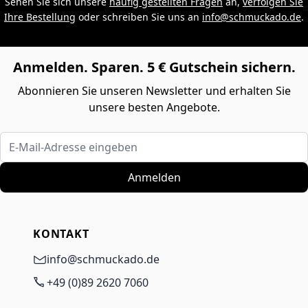
Sehen Sie sich unsere
häufig gestellten Fragen
an,
verfolgen Sie
Ihre Bestellung
oder schreiben Sie uns an
info@schmuckado.de
.
Anmelden. Sparen. 5 € Gutschein sichern.
Abonnieren Sie unseren Newsletter und erhalten Sie
unsere besten Angebote.
E-Mail-Adresse eingeben
Anmelden
KONTAKT
info@schmuckado.de
+49 (0)89 2620 7060