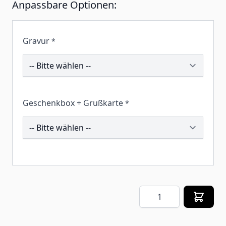
Anpassbare Optionen:
Gravur
*
194481
Geschenkbox + Grußkarte
*
257942
Menge