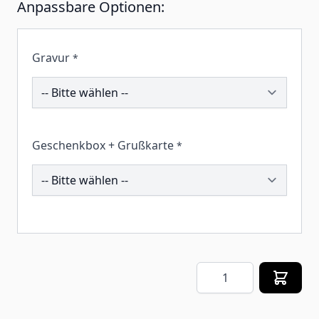
Anpassbare Optionen:
Gravur
*
194099
Geschenkbox + Grußkarte
*
258808
Menge