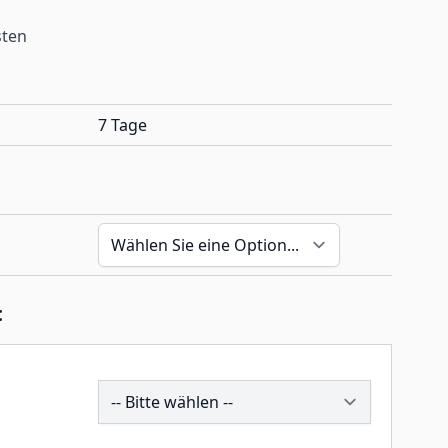
sten
7 Tage
:
194781