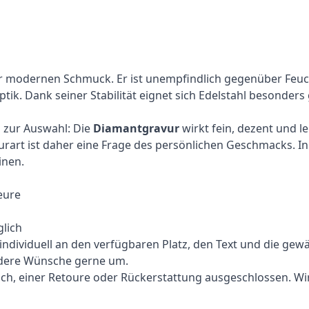
für modernen Schmuck. Er ist unempfindlich gegenüber Feucht
k. Dank seiner Stabilität eignet sich Edelstahl besonders
n zur Auswahl: Die
Diamantgravur
wirkt fein, dezent und l
urart ist daher eine Frage des persönlichen Geschmacks. In 
inen.
eure
lich
ividuell an den verfügbaren Platz, den Text und die gewählt
ndere Wünsche gerne um.
sch, einer Retoure oder Rückerstattung ausgeschlossen. Wi