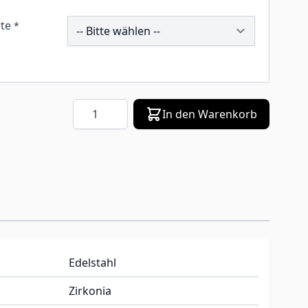
258924
te
*
Menge
In den Warenkorb
Edelstahl
Zirkonia