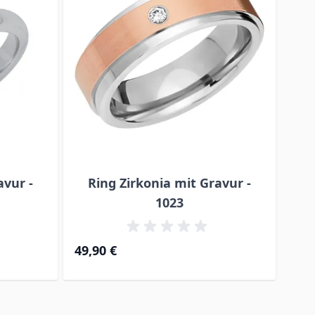
avur -
Ring Zirkonia mit Gravur -
R
1023
49,90 €
46,