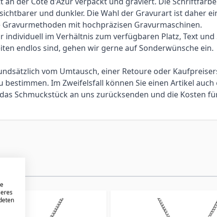
an der Côte d'Azur verpackt und graviert. Die Schriftfarbe
 sichtbarer und dunkler. Die Wahl der Gravurart ist daher 
elle Gravurmethoden mit hochpräzisen Gravurmaschinen.
individuell im Verhältnis zum verfügbaren Platz, Text und Sc
iten endlos sind, gehen wir gerne auf Sonderwünsche ein.
 grundsätzlich vom Umtausch, einer Retoure oder Kaufpreis
bestimmen. Im Zweifelsfall können Sie einen Artikel auch 
ie das Schmuckstück an uns zurücksenden und die Kosten f
re
seres
ndeten