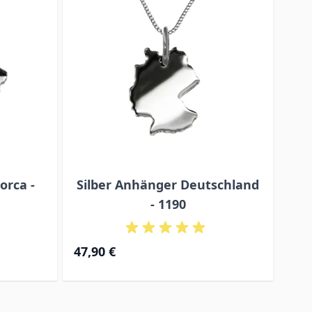
orca -
Silber Anhänger Deutschland
Sil
- 1190
47,
47,90 €