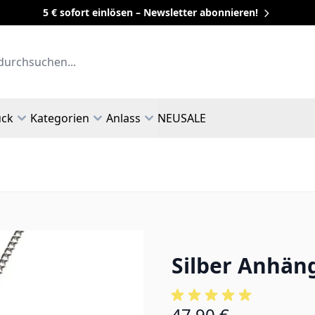
5 € sofort einlösen – Newsletter abonnieren!
uck
Kategorien
Anlass
NEU
SALE
Silber Anhäng
47,90 €