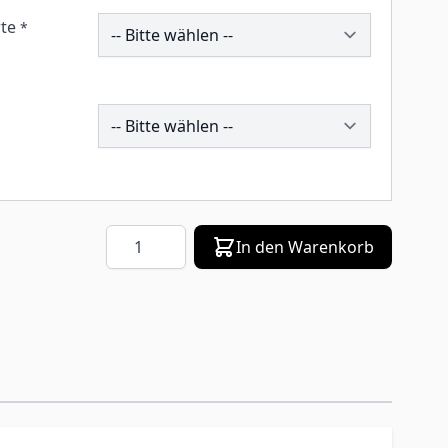
258673
te
*
196317
Menge
In den Warenkorb