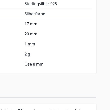
Sterlingsilber 925
Silberfarbe
17 mm
20 mm
1 mm
2 g
Öse 8 mm