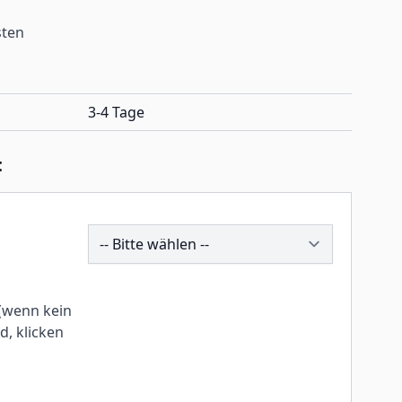
sten
3-4 Tage
:
242771
(wenn kein
, klicken