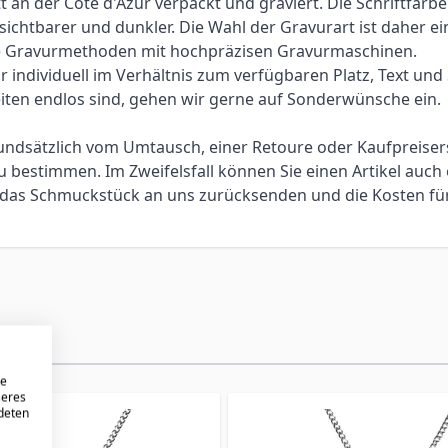
an der Côte d'Azur verpackt und graviert. Die Schriftfarbe
 sichtbarer und dunkler. Die Wahl der Gravurart ist daher 
elle Gravurmethoden mit hochpräzisen Gravurmaschinen.
individuell im Verhältnis zum verfügbaren Platz, Text und Sc
iten endlos sind, gehen wir gerne auf Sonderwünsche ein.
 grundsätzlich vom Umtausch, einer Retoure oder Kaufpreis
bestimmen. Im Zweifelsfall können Sie einen Artikel auch 
ie das Schmuckstück an uns zurücksenden und die Kosten f
re
seres
ndeten