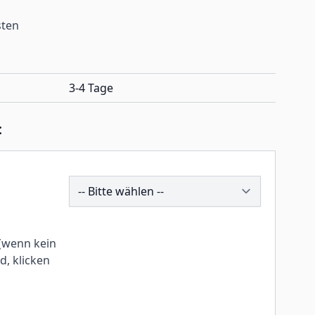
sten
3-4 Tage
:
242795
(wenn kein
, klicken