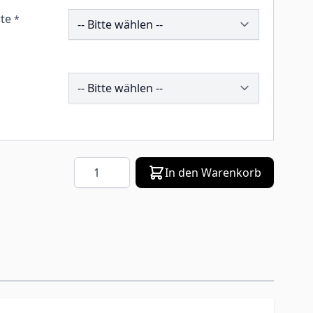
258676
te
*
196320
Menge
In den Warenkorb