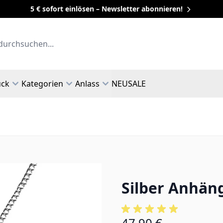
5 € sofort einlösen – Newsletter abonnieren!
uck
Kategorien
Anlass
NEU
SALE
Silber Anhän
47,90 €