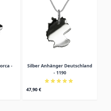
orca -
Silber Anhänger Deutschland
Sil
- 1190
47,
47,90 €