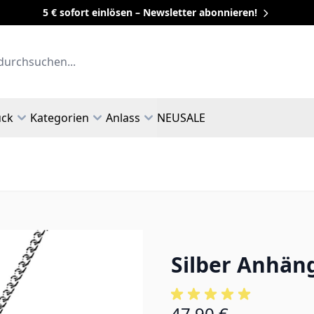
5 € sofort einlösen – Newsletter abonnieren!
uck
Kategorien
Anlass
NEU
SALE
Silber Anhäng
47,90 €