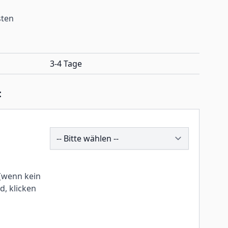
sten
3-4 Tage
:
246787
(wenn kein
, klicken