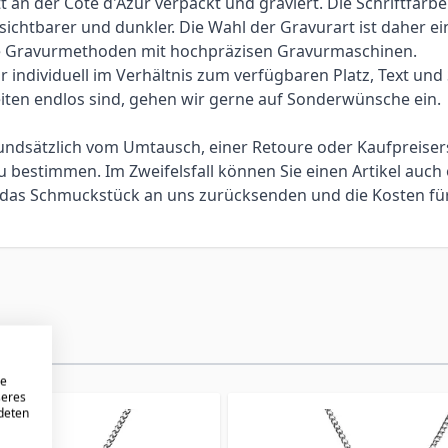
an der Côte d'Azur verpackt und graviert. Die Schriftfarbe
 sichtbarer und dunkler. Die Wahl der Gravurart ist daher 
elle Gravurmethoden mit hochpräzisen Gravurmaschinen.
individuell im Verhältnis zum verfügbaren Platz, Text und Sc
iten endlos sind, gehen wir gerne auf Sonderwünsche ein.
 grundsätzlich vom Umtausch, einer Retoure oder Kaufpreis
bestimmen. Im Zweifelsfall können Sie einen Artikel auch 
ie das Schmuckstück an uns zurücksenden und die Kosten f
re
seres
ndeten