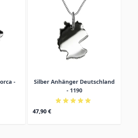
orca -
Silber Anhänger Deutschland
Sil
- 1190
47,
47,90 €