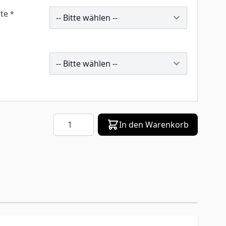
259176
te
*
196339
Menge
In den Warenkorb