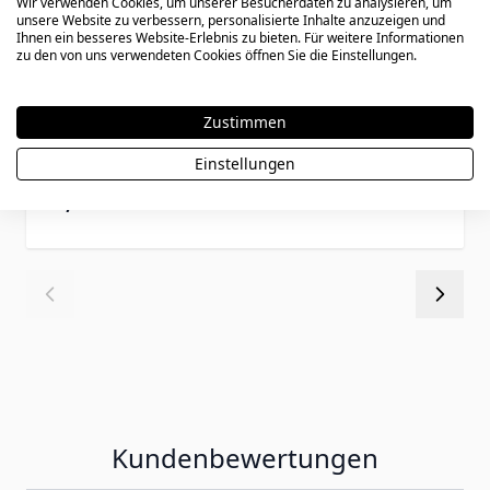
Wir verwenden Cookies, um unserer Besucherdaten zu analysieren, um
unsere Website zu verbessern, personalisierte Inhalte anzuzeigen und
Ihnen ein besseres Website-Erlebnis zu bieten. Für weitere Informationen
zu den von uns verwendeten Cookies öffnen Sie die Einstellungen.
Länderanhänger Korsika Silber mit
Zustimmen
Gravur - 2069
Einstellungen
47,90 €
Kundenbewertungen