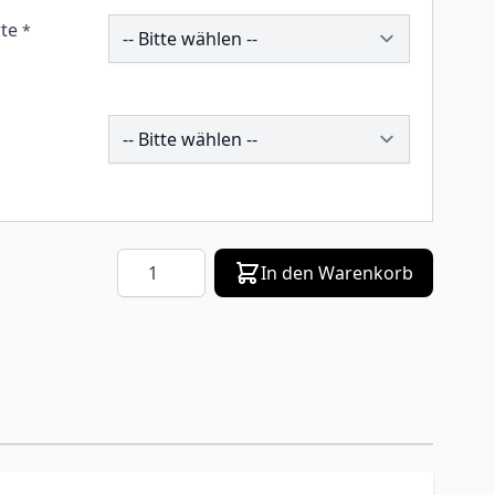
259179
te
*
196342
Menge
In den Warenkorb