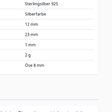
Sterlingsilber 925
Silberfarbe
12 mm
23 mm
1 mm
2 g
Öse 8 mm