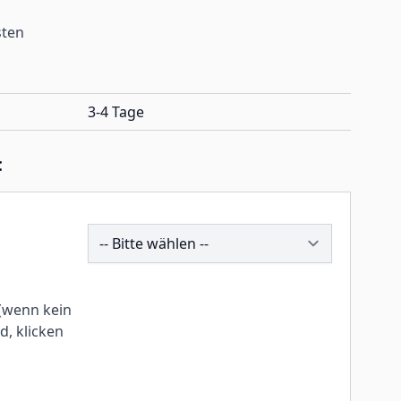
sten
3-4 Tage
:
246811
(wenn kein
, klicken