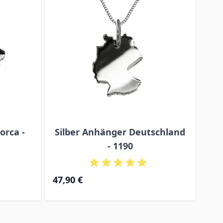
orca -
Silber Anhänger Deutschland
Sil
- 1190
47,
47,90 €