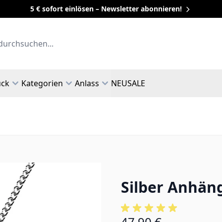
5 € sofort einlösen – Newsletter abonnieren!
uck
Kategorien
Anlass
NEU
SALE
Silber Anhän
47,90 €