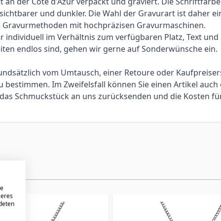
an der Côte d'Azur verpackt und graviert. Die Schriftfarbe
 sichtbarer und dunkler. Die Wahl der Gravurart ist daher 
elle Gravurmethoden mit hochpräzisen Gravurmaschinen.
individuell im Verhältnis zum verfügbaren Platz, Text und Sc
iten endlos sind, gehen wir gerne auf Sonderwünsche ein.
 grundsätzlich vom Umtausch, einer Retoure oder Kaufpreis
bestimmen. Im Zweifelsfall können Sie einen Artikel auch 
ie das Schmuckstück an uns zurücksenden und die Kosten f
re
seres
ndeten