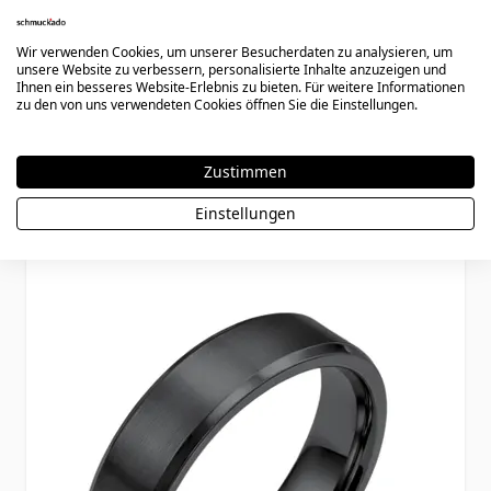
Wir verwenden Cookies, um unserer Besucherdaten zu analysieren, um
unsere Website zu verbessern, personalisierte Inhalte anzuzeigen und
Ihnen ein besseres Website-Erlebnis zu bieten. Für weitere Informationen
zu den von uns verwendeten Cookies öffnen Sie die Einstellungen.
Blumenring mit Gravur Edelstahl - 1908
Zustimmen
Special Price
Regular Price
27,90 €
34,90 €
Einstellungen