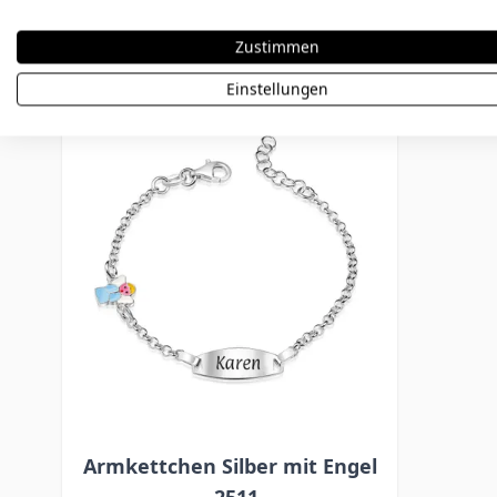
Weitere Varianten
Zustimmen
Einstellungen
Press to skip carousel
Armkettchen Silber mit Engel
- 2511