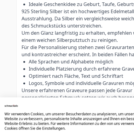
Ideale Geschenkidee zu Geburt, Taufe, Gebur
925 Sterling Silber ist ein hochwertiges Edelmeta
Ausstrahlung. Da Silber ein vergleichsweise weic
des Schmuckstücks unterstreichen.
Um den Glanz langfristig zu erhalten, empfehlen
einem weichen Silberputztuch zu reinigen.
Für die Personalisierung stehen zwei Gravurarte
und kontrastreicher erscheint. In beiden Fällen 
Alle Sprachen und Alphabete möglich
Individuelle Platzierung durch erfahrene Grav
Optimiert nach Fläche, Text und Schriftart
Logos, Symbole und individuelle Gravuren mög
Unsere erfahrenen Graveure passen jede Gravur ind
personalisierten Schmuck setzen wir auch beso
Hinweis:
Personalisierte Artikel sind vom Umtau
Bestellung sorgfältig zu prüfen.
Wir verwenden Cookies, um unserer Besucherdaten zu analysieren, um unse
Website zu verbessern, personalisierte Inhalte anzuzeigen und Ihnen ein bes
Website-Erlebnis zu bieten. Für weitere Informationen zu den von uns verwe
Cookies öffnen Sie die Einstellungen.