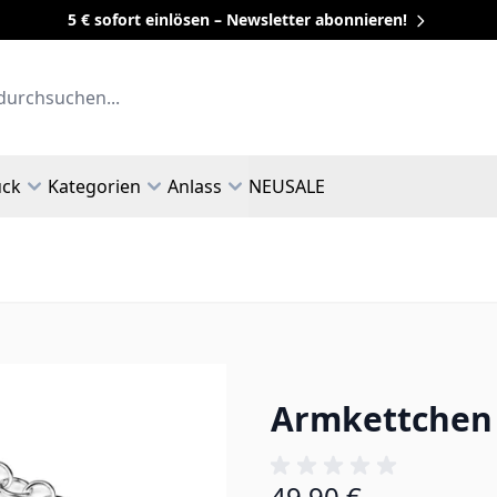
5 € sofort einlösen – Newsletter abonnieren!
uck
Kategorien
Anlass
NEU
SALE
Armkettchen S
49,90 €