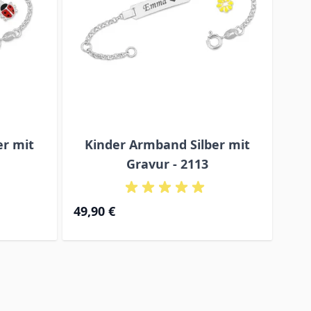
r mit
Kinder Armband Silber mit
A
Gravur - 2113
Ab
49,90 €
52,