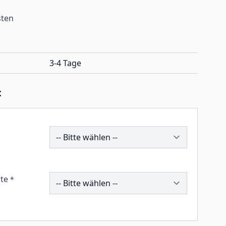
sten
3-4 Tage
:
208098
260053
te
*