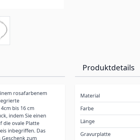
Produktdetails
 einem rosafarbenem
Material
egrierte
14cm bis 16 cm
Farbe
ück, indem Sie einen
Länge
die ovale Platte
eis inbegriffen. Das
Gravurplatte
ges Geschenk zum