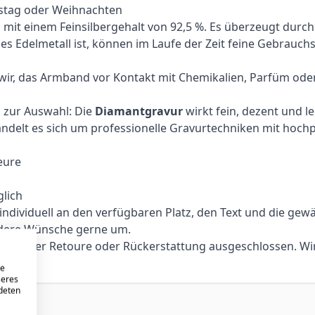
tstag oder Weihnachten
ll mit einem Feinsilbergehalt von 92,5 %. Es überzeugt durch
hes Edelmetall ist, können im Laufe der Zeit feine Gebrauc
 wir, das Armband vor Kontakt mit Chemikalien, Parfüm od
n zur Auswahl: Die
Diamantgravur
wirkt fein, dezent und l
handelt es sich um professionelle Gravurtechniken mit hoc
eure
lich
ividuell an den verfügbaren Platz, den Text und die gewählt
ndere Wünsche gerne um.
sch, einer Retoure oder Rückerstattung ausgeschlossen. W
re
seres
ndeten