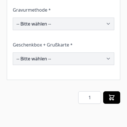
Gravurmethode
*
202162
Geschenkbox + Grußkarte
*
259337
Menge