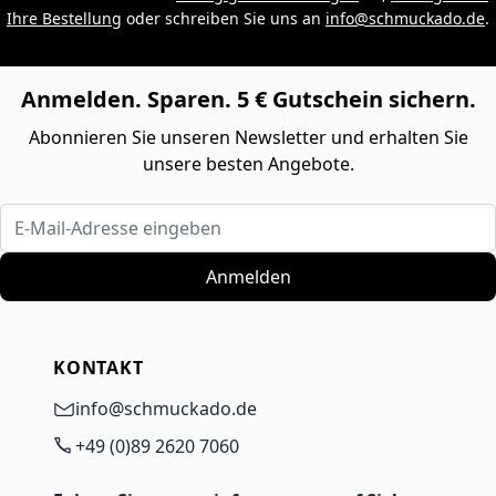
Ihre Bestellung
oder schreiben Sie uns an
info@schmuckado.de
.
Anmelden. Sparen. 5 € Gutschein sichern.
Abonnieren Sie unseren Newsletter und erhalten Sie
unsere besten Angebote.
E-Mail-Adresse eingeben
Anmelden
KONTAKT
info@schmuckado.de
+49 (0)89 2620 7060