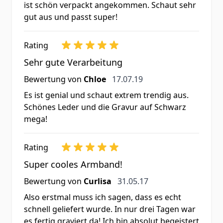
ist schön verpackt angekommen. Schaut sehr
gut aus und passt super!
Rating
Sehr gute Verarbeitung
17. Juli 2019
Bewertung von
Chloe
17.07.19
Es ist genial und schaut extrem trendig aus.
Schönes Leder und die Gravur auf Schwarz
mega!
Rating
Super cooles Armband!
31. Mai 2017
Bewertung von
Curlisa
31.05.17
Also erstmal muss ich sagen, dass es echt
schnell geliefert wurde. In nur drei Tagen war
es fertig graviert da! Ich bin absolut begeistert