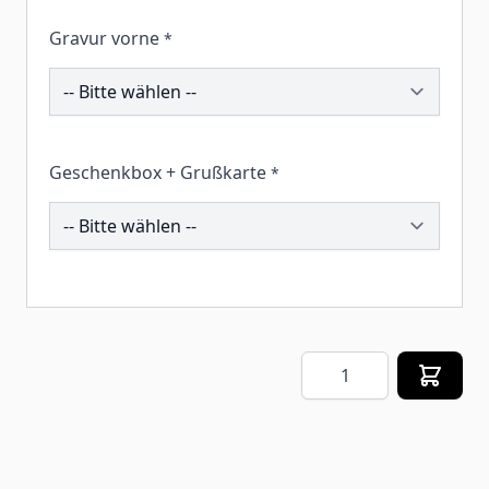
Gravur vorne
*
202167
Geschenkbox + Grußkarte
*
259339
Menge