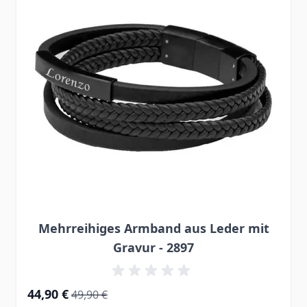
Mehrreihiges Armband aus Leder mit
Gravur - 2897
Special Price
Regular Price
44,90 €
49,90 €