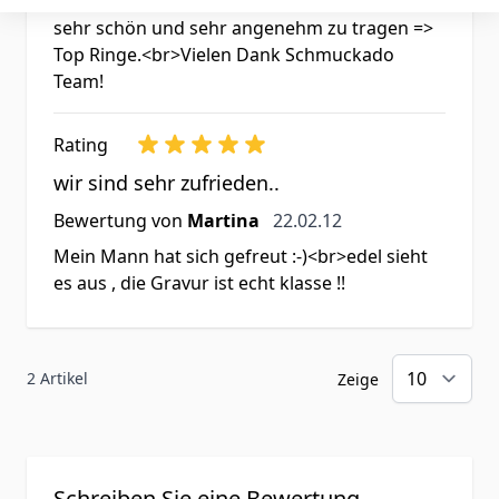
schnell => Top Lieferung<br>Die Ringe sind
sehr schön und sehr angenehm zu tragen =>
Top Ringe.<br>Vielen Dank Schmuckado
Team!
Rating
wir sind sehr zufrieden..
22. Februar 2012
Bewertung von
Martina
22.02.12
Mein Mann hat sich gefreut :-)<br>edel sieht
es aus , die Gravur ist echt klasse !!
2 Artikel
Zeige
Schreiben Sie eine Bewertung