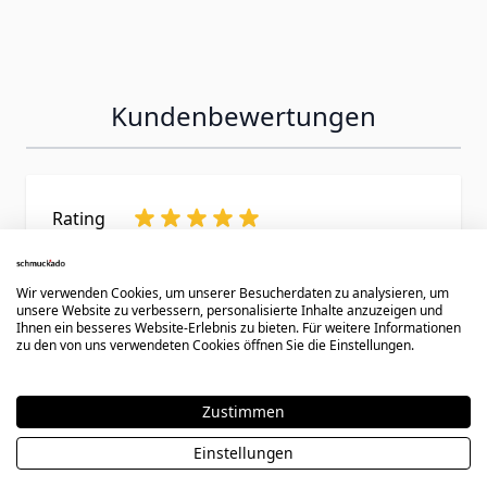
Kundenbewertungen
Rating
Tolle Ringe, schnelle Lieferung, sehr gute
Kundenqualität
Wir verwenden Cookies, um unserer Besucherdaten zu analysieren, um
unsere Website zu verbessern, personalisierte Inhalte anzuzeigen und
31. März 2014
Bewertung von
Jessico
31.03.14
Ihnen ein besseres Website-Erlebnis zu bieten. Für weitere Informationen
zu den von uns verwendeten Cookies öffnen Sie die Einstellungen.
Haben diese Ringe vor kurzer Zeit bestellt,
leider viel nach kurzer Zeit das Steinchen aus
seiner Fassung, aber der Damenring wurde
Zustimmen
ohne Beanstandungen ersetzt. => Top
Einstellungen
Kundenqualität<br>Lieferung kam sehr