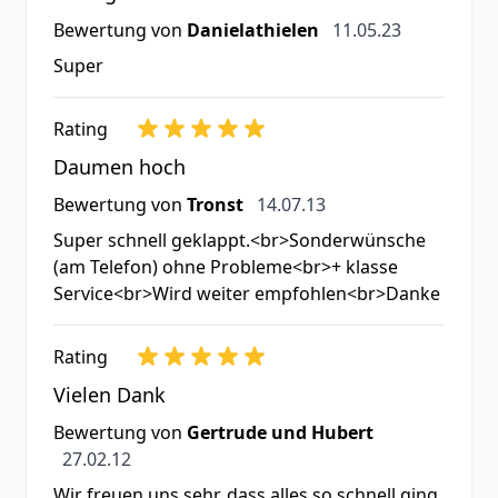
11. Mai 2023
Bewertung von
Danielathielen
11.05.23
Super
Rating
Daumen hoch
14. Juli 2013
Bewertung von
Tronst
14.07.13
Super schnell geklappt.<br>Sonderwünsche
(am Telefon) ohne Probleme<br>+ klasse
Service<br>Wird weiter empfohlen<br>Danke
Rating
Vielen Dank
Bewertung von
Gertrude und Hubert
27. Februar 2012
27.02.12
Wir freuen uns sehr, dass alles so schnell ging