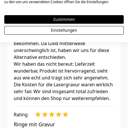
zu den von uns verwendeten Cookies öffnen Sie die Einstellungen.
Rating
Sehr schöne Ringe wie echt
Zustimmen
26. Januar 2026
Bewertung von
Bob
26.01.26
Einstellungen
Wir haben hier schnell sehr gute Eheringe
bekommen. Da Gold mittlerweile
unerschwinglich ist, haben wir uns für diese
Alternative entschieden.
Wir haben das nicht bereut: Lieferzeit
wunderbar, Produkt ist hervorragend, sieht
aus wie echt und trägt sich sehr angenehm.
Die Kosten für die Lasergravur waren wirklich
sehr fair. Wir sind insgesamt total zufrieden
und können den Shop nur weiterempfehlen.
Rating
Ringe mit Gravur