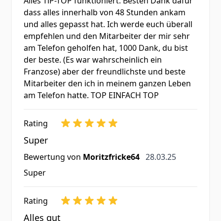
Alles TiP-TOP funktioniert. Besten Dank dafür
dass alles innerhalb von 48 Stunden ankam
und alles gepasst hat. Ich werde euch überall
empfehlen und den Mitarbeiter der mir sehr
am Telefon geholfen hat, 1000 Dank, du bist
der beste. (Es war wahrscheinlich ein
Franzose) aber der freundlichste und beste
Mitarbeiter den ich in meinem ganzen Leben
am Telefon hatte. TOP EINFACH TOP
Rating
Super
28. März 2025
Bewertung von
Moritzfricke64
28.03.25
Super
Rating
Alles gut