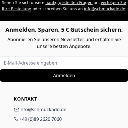
Sehen Sie sich unsere
häufig gestellten Fragen
an,
verfolgen Sie
Ihre Bestellung
oder schreiben Sie uns an
info@schmuckado.de
.
Anmelden. Sparen. 5 € Gutschein sichern.
Abonnieren Sie unseren Newsletter und erhalten Sie
unsere besten Angebote.
E-Mail-Adresse eingeben
Anmelden
KONTAKT
info@schmuckado.de
+49 (0)89 2620 7060