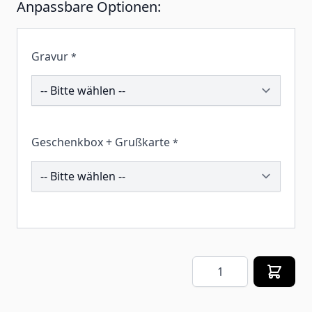
Anpassbare Optionen:
Gravur
*
194601
Geschenkbox + Grußkarte
*
258506
Menge