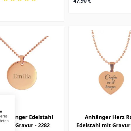
47,90 €
re
sanhänger Edelstahl
Anhänger Herz R
seres
ndeten
é mit Gravur - 2282
Edelstahl mit Gravur