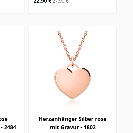
22,90 €
27,90 €
osé
Herzanhänger Silber rose
 - 2484
mit Gravur - 1802