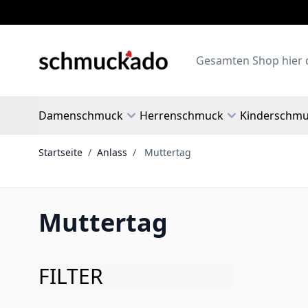
Zum Inhalt springen
Search
Damenschmuck
Herrenschmuck
Kinderschm
Startseite
/
Anlass
/
Muttertag
Muttertag
FILTER