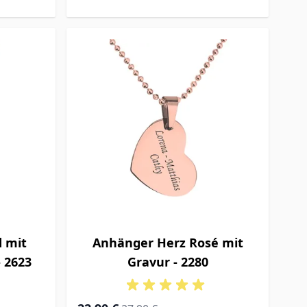
 mit
Anhänger Herz Rosé mit
 2623
Gravur - 2280
Special Price
Regular Price