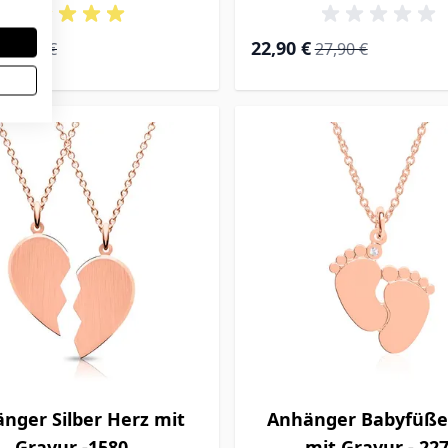
rice
Regular Price
Special Price
Regular Price
22,90 €
27,90 €
27,90 €
nger Silber Herz mit
Anhänger Babyfüße
Gravur -1580
mit Gravur - 22