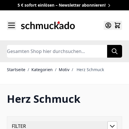
5 € sofort einlösen – Newsletter abonnieren!
Zum Inhalt springen
Search
Startseite
/
Kategorien
/
Motiv
/
Herz Schmuck
Herz Schmuck
FILTER