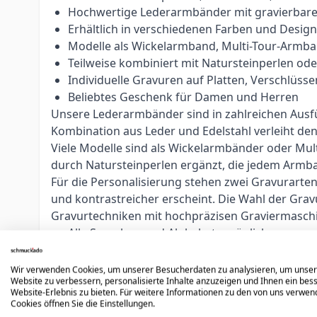
Hochwertige Lederarmbänder mit gravierbare
Erhältlich in verschiedenen Farben und Desig
Modelle als Wickelarmband, Multi-Tour-Armb
Teilweise kombiniert mit Natursteinperlen od
Individuelle Gravuren auf Platten, Verschlü
Beliebtes Geschenk für Damen und Herren
Unsere Lederarmbänder sind in zahlreichen Ausfüh
Kombination aus Leder und Edelstahl verleiht d
Viele Modelle sind als Wickelarmbänder oder Mul
durch Natursteinperlen ergänzt, die jedem Armban
Für die Personalisierung stehen zwei Gravurarte
und kontrastreicher erscheint. Die Wahl der Grav
Gravurtechniken mit hochpräzisen Graviermasch
Alle Sprachen und Alphabete möglich
Individuelle Platzierung durch erfahrene Grav
Optimiert nach Fläche, Text und Schriftart
Wir verwenden Cookies, um unserer Besucherdaten zu analysieren, um unse
Website zu verbessern, personalisierte Inhalte anzuzeigen und Ihnen ein bes
Logos, Symbole und individuelle Gravuren mög
Website-Erlebnis zu bieten. Für weitere Informationen zu den von uns verwe
Unsere erfahrenen Graveure passen jede Gravur in
Cookies öffnen Sie die Einstellungen.