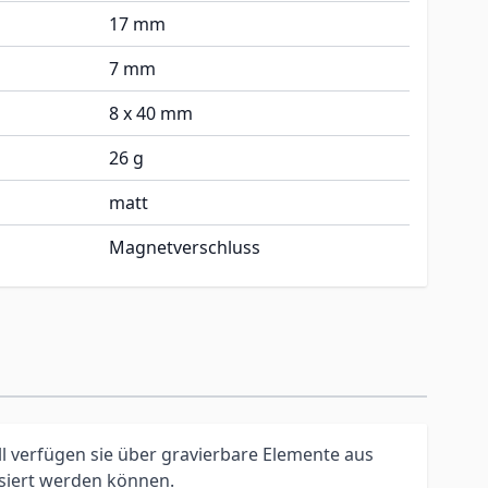
17 mm
7 mm
8 x 40 mm
26 g
matt
Magnetverschluss
l verfügen sie über gravierbare Elemente aus
isiert werden können.