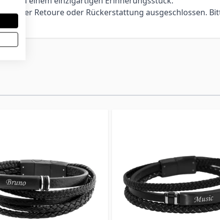
and zu einem einzigartigen Erinnerungsstück.
ch, einer Retoure oder Rückerstattung ausgeschlossen. Bit