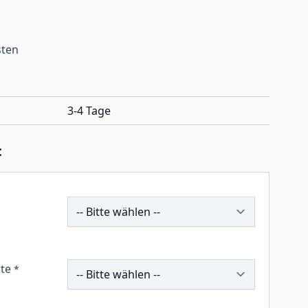
sten
3-4 Tage
:
202370
260089
te
*