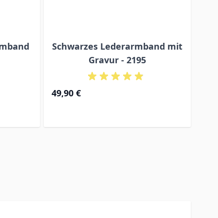
rmband
Schwarzes Lederarmband mit
Br
Gravur - 2195
Gr
49,90 €
47,