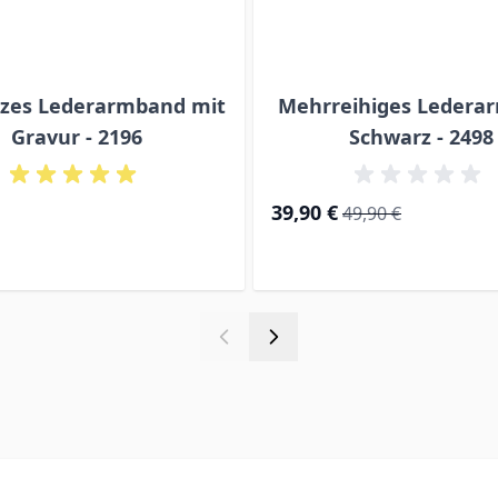
zes Lederarmband mit
Mehrreihiges Ledera
Gravur - 2196
Schwarz - 2498
Special Price
Regular Price
39,90 €
49,90 €