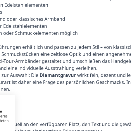
n Edelstahlelementen
ns
and oder klassisches Armband
er Edelstahlelementen
ssen oder Schmuckelementen möglich
rungen erhältlich und passen zu jedem Stil – von klassisc
en Schmuckstücken eine zeitlose Optik und einen angenehm
ti-Tour-Armbänder gestaltet und umschließen das Handgele
d eine individuelle Ausstrahlung verleihen.
n zur Auswahl: Die
Diamantgravur
wirkt fein, dezent und l
urart ist daher eine Frage des persönlichen Geschmacks. In 
inen.
eure
re
seres
lich
ndeten
dividuell an den verfügbaren Platz, den Text und die gewä