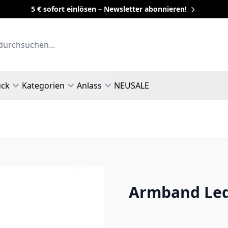
5 € sofort einlösen – Newsletter abonnieren!
uck
Kategorien
Anlass
NEU
SALE
Armband Lede