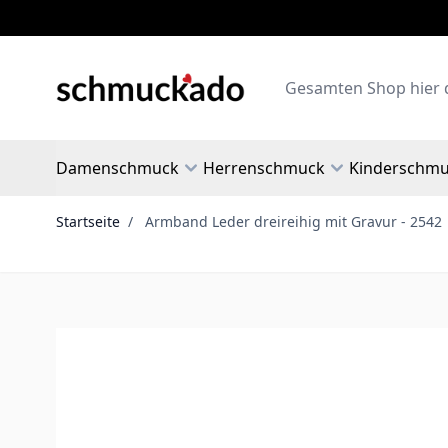
Zum Inhalt springen
Search
Damenschmuck
Herrenschmuck
Kinderschm
Startseite
/
Armband Leder dreireihig mit Gravur - 2542