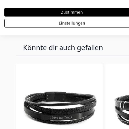
oder persönliche Botschaften machen jedes Armb
Hinweis:
Personalisierte Artikel sind vom Umtaus
Zustimmen
Bestellung sorgfältig.
Einstellungen
Könnte dir auch gefallen
Press to skip carousel