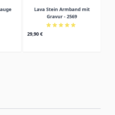
rauge
Lava Stein Armband mit
So
Gravur - 2569
29,90 €
29,