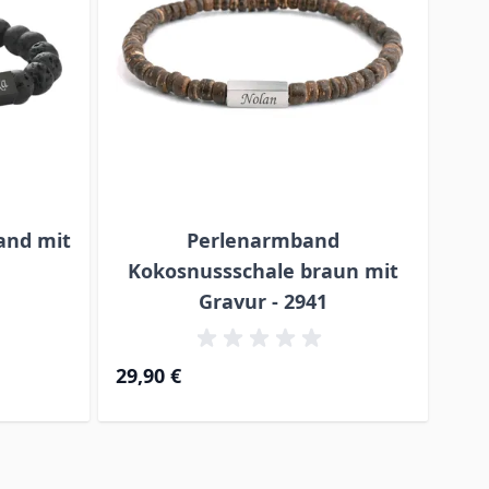
and mit
Perlenarmband
Kokosnussschale braun mit
Ko
Gravur - 2941
29,90 €
29,