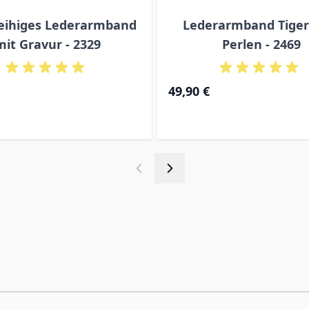
eihiges Lederarmband
Lederarmband Tige
mit Gravur - 2329
Perlen - 2469
49,90 €