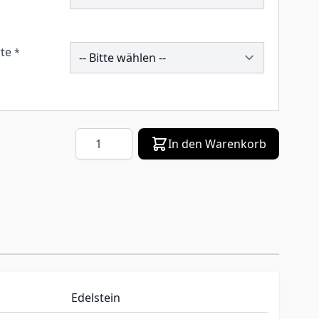
260118
te
*
Menge
In den Warenkorb
Edelstein