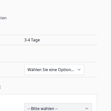
sten
3-4 Tage
:
202469