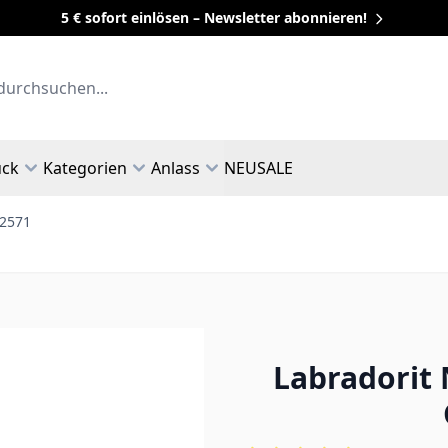
5 € sofort einlösen – Newsletter abonnieren!
uck
Kategorien
Anlass
NEU
SALE
 2571
Labradorit