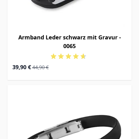
Armband Leder schwarz mit Gravur -
0065
Special Price
Regular Price
39,90 €
44,90 €