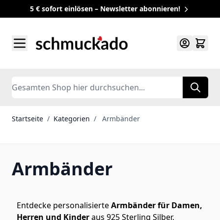
5 € sofort einlösen – Newsletter abonnieren!
Zum Inhalt springen
Search
Startseite
/
Kategorien
/
Armbänder
Armbänder
Entdecke personalisierte
Armbänder für Damen,
Herren und Kinder
aus 925 Sterling Silber,