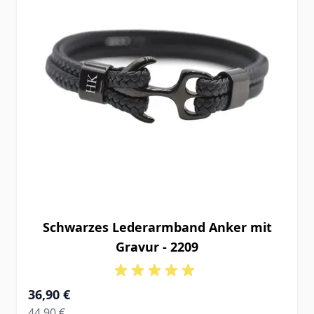
Schwarzes Lederarmband Anker mit
Gravur - 2209
Ab
36,90 €
Regular Price
44,90 €