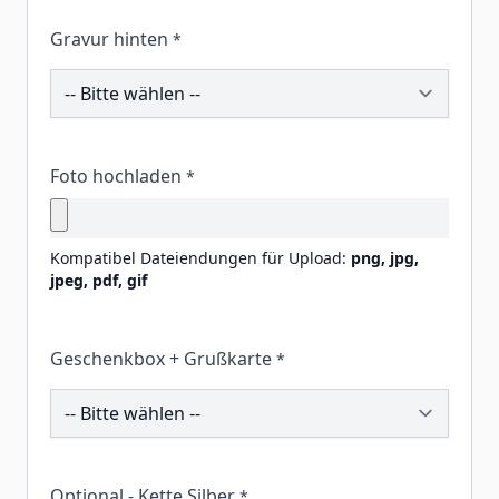
Gravur hinten
*
206150
Foto hochladen
*
Kompatibel Dateiendungen für Upload:
png, jpg,
jpeg, pdf, gif
Geschenkbox + Grußkarte
*
260180
Optional - Kette Silber
*