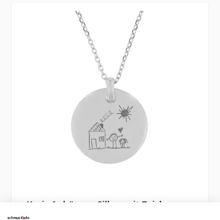
Press to skip carousel
Kreis Anhänger Silber mit Zeichnung -
2622