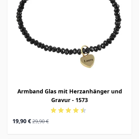
Armband Glas mit Herzanhänger und
Gravur - 1573
Special Price
Regular Price
19,90 €
29,90 €