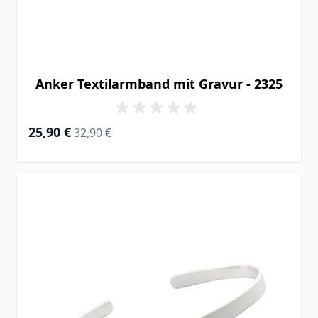
Anker Textilarmband mit Gravur - 2325
Special Price
Regular Price
25,90 €
32,90 €