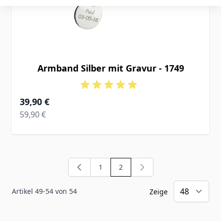
Armband Silber mit Gravur - 1749
Ab
39,90 €
Regular Price
59,90 €
1
2
Seite
Sie lesen gerade die Seite
Artikel
49
-
54
von
54
Zeige