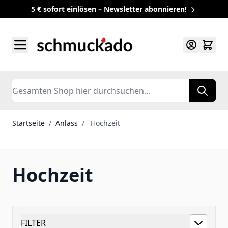
5 € sofort einlösen – Newsletter abonnieren!
Zum Inhalt springen
Search
Startseite
/
Anlass
/
Hochzeit
Hochzeit
FILTER