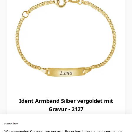
Ident Armband Silber vergoldet mit
Gravur - 2127
Ab
57,90 €
Wir verwenden Cookies, um unserer Besucherdaten zu analysieren, um