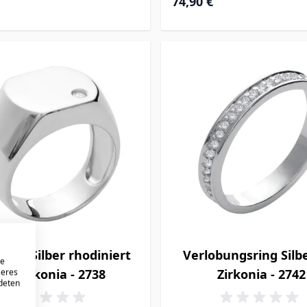
74,90 €
lring Silber rhodiniert
Verlobungsring Silb
re
it Zirkonia - 2738
Zirkonia - 2742
seres
ndeten