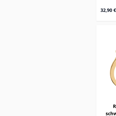
32,90 €
R
schw