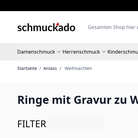
Zum Inhalt springen
Search
Damenschmuck
Herrenschmuck
Kinderschm
Startseite
/
Anlass
/
Weihnachten
Ringe mit Gravur zu 
FILTER