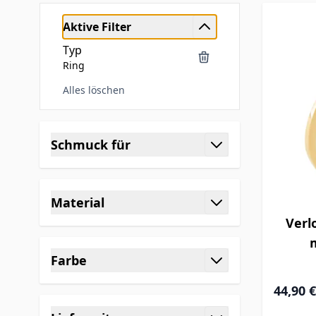
Aktive Filter
Typ
Ring
Alles löschen
Skip to product list
Schmuck für
filter
Material
filter
Verl
Farbe
filter
44,90 €