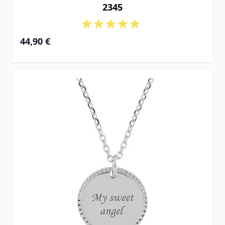
2345
44,90 €