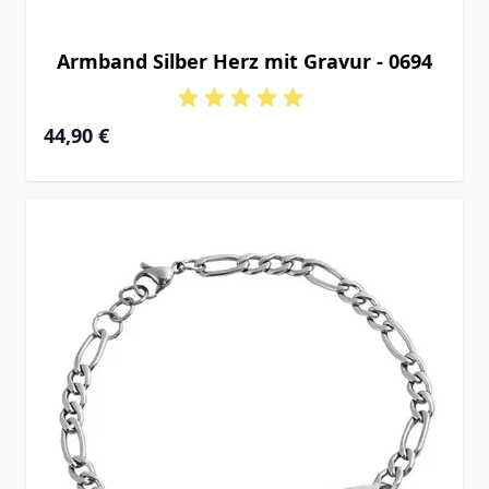
Armband Silber Herz mit Gravur - 0694
Ab
44,90 €