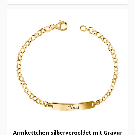
Armkettchen silbervergoldet mit Gravur