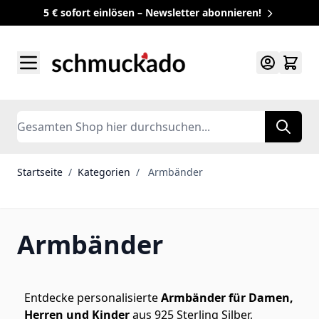
5 € sofort einlösen – Newsletter abonnieren!
Zum Inhalt springen
Search
Startseite
/
Kategorien
/
Armbänder
Armbänder
Entdecke personalisierte
Armbänder für Damen,
Herren und Kinder
aus 925 Sterling Silber,