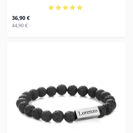
Ab
36,90 €
Regular Price
44,90 €