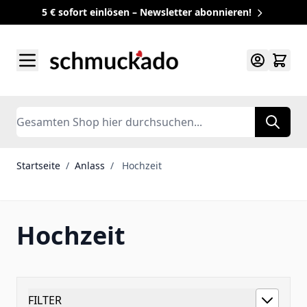
5 € sofort einlösen – Newsletter abonnieren!
Zum Inhalt springen
Search
Startseite
/
Anlass
/
Hochzeit
Hochzeit
FILTER