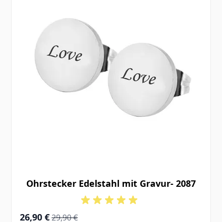
Ohrstecker Edelstahl mit Gravur- 2087
Special Price
Regular Price
26,90 €
29,90 €