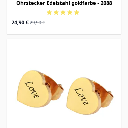
Ohrstecker Edelstahl goldfarbe - 2088
Special Price
Regular Price
24,90 €
29,90 €