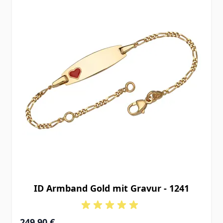
ID Armband Gold mit Gravur - 1241
Ab
249,90 €