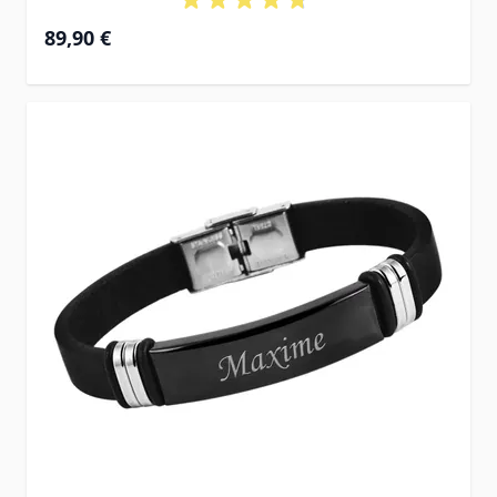
Ab
89,90 €