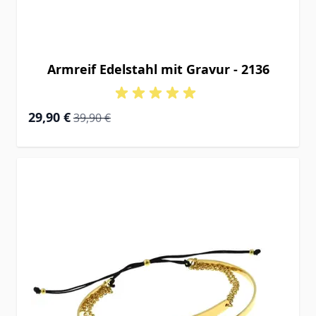
Armreif Edelstahl mit Gravur - 2136
Special Price
Regular Price
29,90 €
39,90 €