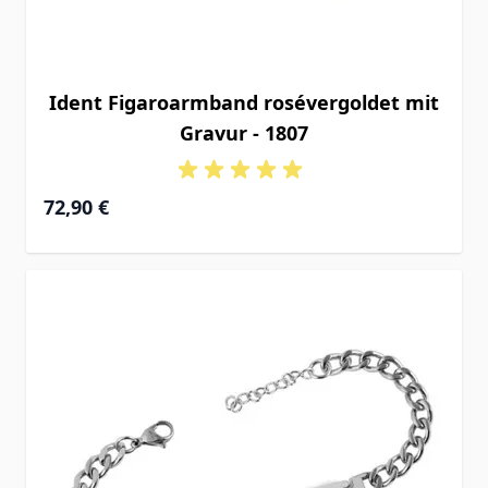
Ident Figaroarmband rosévergoldet mit
Gravur - 1807
Ab
72,90 €