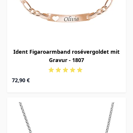
Ident Figaroarmband rosévergoldet mit
Gravur - 1807
Ab
72,90 €