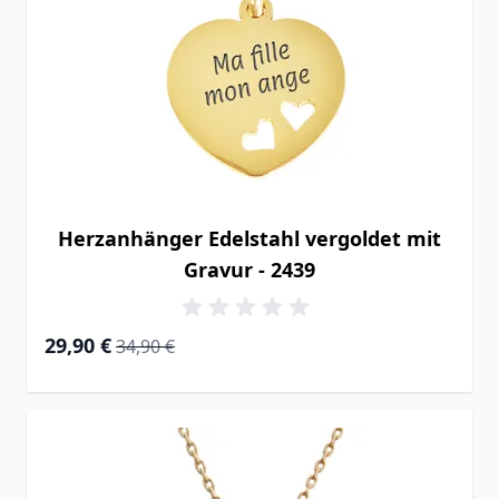
Herzanhänger Edelstahl vergoldet mit
Gravur - 2439
Special Price
Regular Price
29,90 €
34,90 €