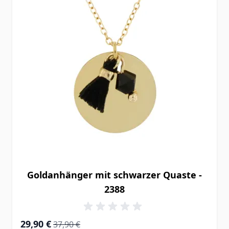
Goldanhänger mit schwarzer Quaste -
2388
Special Price
Regular Price
29,90 €
37,90 €