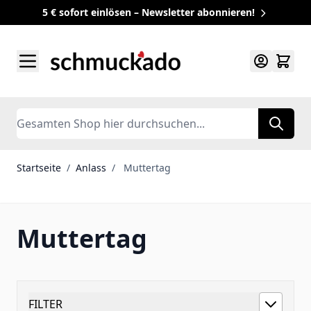
5 € sofort einlösen – Newsletter abonnieren!
Zum Inhalt springen
Search
Startseite
/
Anlass
/
Muttertag
Muttertag
FILTER