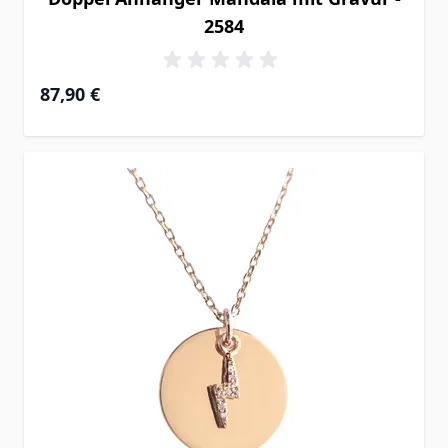
2584
87,90 €