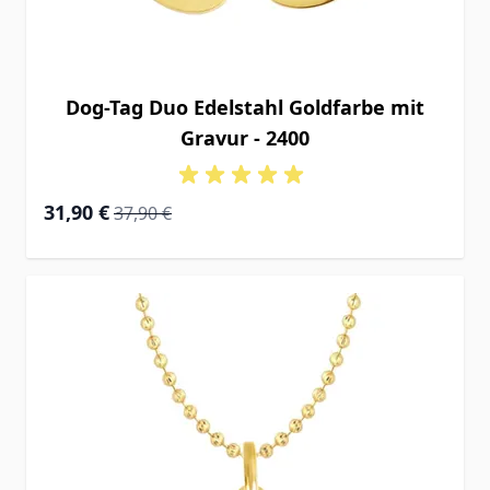
Dog-Tag Duo Edelstahl Goldfarbe mit
Gravur - 2400
Special Price
Regular Price
31,90 €
37,90 €