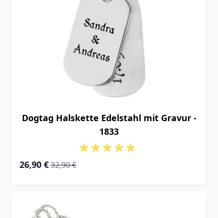
Dogtag Halskette Edelstahl mit Gravur -
1833
Special Price
Regular Price
26,90 €
32,90 €