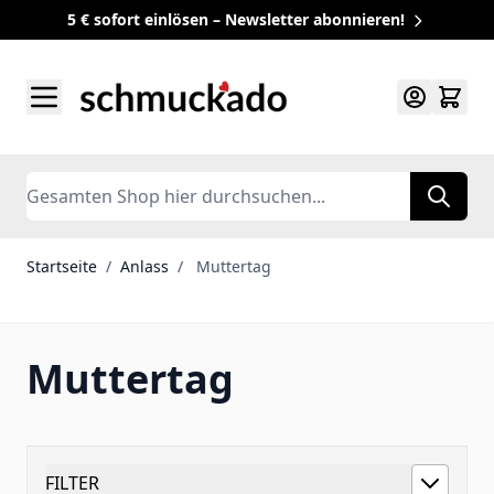
5 € sofort einlösen – Newsletter abonnieren!
Zum Inhalt springen
Search
Startseite
/
Anlass
/
Muttertag
Muttertag
FILTER